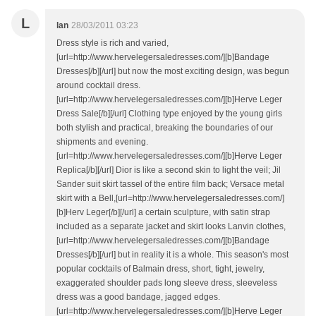
L
lan
28/03/2011 03:23
Dress style is rich and varied,
[url=http://www.hervelegersaledresses.com/][b]Bandage
Dresses[/b][/url] but now the most exciting design, was begun
around cocktail dress.
[url=http://www.hervelegersaledresses.com/][b]Herve Leger
Dress Sale[/b][/url] Clothing type enjoyed by the young girls
both stylish and practical, breaking the boundaries of our
shipments and evening.
[url=http://www.hervelegersaledresses.com/][b]Herve Leger
Replica[/b][/url] Dior is like a second skin to light the veil; Jil
Sander suit skirt tassel of the entire film back; Versace metal
skirt with a Bell,[url=http://www.hervelegersaledresses.com/]
[b]Herv Leger[/b][/url] a certain sculpture, with satin strap
included as a separate jacket and skirt looks Lanvin clothes,
[url=http://www.hervelegersaledresses.com/][b]Bandage
Dresses[/b][/url] but in reality it is a whole. This season's most
popular cocktails of Balmain dress, short, tight, jewelry,
exaggerated shoulder pads long sleeve dress, sleeveless
dress was a good bandage, jagged edges.
[url=http://www.hervelegersaledresses.com/][b]Herve Leger