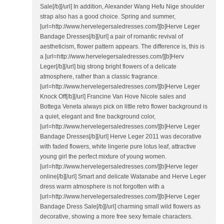
Sale[/b][/url] In addition, Alexander Wang Hefu Nige shoulder
strap also has a good choice. Spring and summer,
[url=http://www.hervelegersaledresses.com/][b]Herve Leger
Bandage Dresses[/b][/url] a pair of romantic revival of
aestheticism, flower pattern appears. The difference is, this is
a [url=http://www.hervelegersaledresses.com/][b]Herv
Leger[/b][/url] big strong bright flowers of a delicate
atmosphere, rather than a classic fragrance.
[url=http://www.hervelegersaledresses.com/][b]Herve Leger
Knock Off[/b][/url] Francine Van Hove Nicole sales and
Bottega Veneta always pick on little retro flower background is
a quiet, elegant and fine background color,
[url=http://www.hervelegersaledresses.com/][b]Herve Leger
Bandage Dresses[/b][/url] Herve Leger 2011 was decorative
with faded flowers, white lingerie pure lotus leaf, attractive
young girl the perfect mixture of young women.
[url=http://www.hervelegersaledresses.com/][b]Herve leger
online[/b][/url] Smart and delicate Watanabe and Herve Leger
dress warm atmosphere is not forgotten with a
[url=http://www.hervelegersaledresses.com/][b]Herve Leger
Bandage Dress Sale[/b][/url] charming small wild flowers as
decorative, showing a more free sexy female characters.