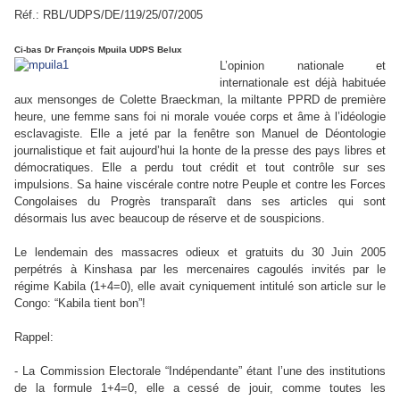
Réf.: RBL/UDPS/DE/119/25/07/2005
Ci-bas Dr François Mpuila UDPS Belux
L’opinion nationale et
internationale est déjà habituée
aux mensonges de Colette Braeckman, la miltante PPRD de première
heure, une femme sans foi ni morale vouée corps et âme à l’idéologie
esclavagiste. Elle a jeté par la fenêtre son Manuel de Déontologie
journalistique et fait aujourd’hui la honte de la presse des pays libres et
démocratiques. Elle a perdu tout crédit et tout contrôle sur ses
impulsions. Sa haine viscérale contre notre Peuple et contre les Forces
Congolaises du Progrès transparaît dans ses articles qui sont
désormais lus avec beaucoup de réserve et de souspicions.
Le lendemain des massacres odieux et gratuits du 30 Juin 2005
perpétrés à Kinshasa par les mercenaires cagoulés invités par le
régime Kabila (1+4=0), elle avait cyniquement intitulé son article sur le
Congo: “Kabila tient bon”!
Rappel:
- La Commission Electorale “Indépendante” étant l’une des institutions
de la formule 1+4=0, elle a cessé de jouir, comme toutes les