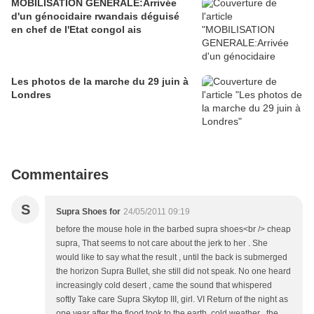
MOBILISATION GENERALE:Arrivée
d'un génocidaire rwandais déguisé
en chef de l'Etat congol ais
Les photos de la marche du 29 juin à
Londres
Commentaires
S
Supra Shoes for
24/05/2011 09:19
before the mouse hole in the barbed supra shoes<br /> cheap
supra, That seems to not care about the jerk to her . She
would like to say what the result , until the back is submerged
the horizon Supra Bullet, she still did not speak. No one heard
increasingly cold desert , came the sound that whispered
softly Take care Supra Skytop III, girl. VI Return of the night as
one year after the flood took to the earth, cold weather , the