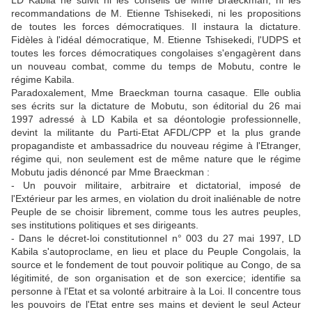
recommandations de M. Etienne Tshisekedi, ni les propositions
de toutes les forces démocratiques. Il instaura la dictature.
Fidèles à l'idéal démocratique, M. Etienne Tshisekedi, l'UDPS et
toutes les forces démocratiques congolaises s'engagèrent dans
un nouveau combat, comme du temps de Mobutu, contre le
régime Kabila.
Paradoxalement, Mme Braeckman tourna casaque. Elle oublia
ses écrits sur la dictature de Mobutu, son éditorial du 26 mai
1997 adressé à LD Kabila et sa déontologie professionnelle,
devint la militante du Parti-Etat AFDL/CPP et la plus grande
propagandiste et ambassadrice du nouveau régime à l'Etranger,
régime qui, non seulement est de même nature que le régime
Mobutu jadis dénoncé par Mme Braeckman :
- Un pouvoir militaire, arbitraire et dictatorial, imposé de
l'Extérieur par les armes, en violation du droit inaliénable de notre
Peuple de se choisir librement, comme tous les autres peuples,
ses institutions politiques et ses dirigeants.
- Dans le décret-loi constitutionnel n° 003 du 27 mai 1997, LD
Kabila s'autoproclame, en lieu et place du Peuple Congolais, la
source et le fondement de tout pouvoir politique au Congo, de sa
légitimité, de son organisation et de son exercice; identifie sa
personne à l'Etat et sa volonté arbitraire à la Loi. Il concentre tous
les pouvoirs de l'Etat entre ses mains et devient le seul Acteur