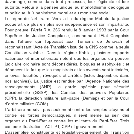
davantage, comme dans tout processus, leur légitimité et leur
autorité. Retour à la pensée unique, au monolithisme idéologique
et politique, à l'unanimisme moral et au monisme social.
Le règne de l'arbitraire. Vers la fin du régime Mobutu, la justice
acquérait de plus en plus son indépendance et son impartialité.
Pour preuve, l'Arrêt R.A. 266 rendu le 8 janvier 1993 par la Cour
Suprême de Justice Congolaise, condamnant l'Etat Congolais
dans l'affaire qui l'opposait aux Témoins de Jéhovah et
reconnaissant l'Acte de Transition issu de la CNS comme la seule
Constitution valable. Dans le régime Kabila, plusieurs rapports
nationaux et internationaux notent que les organes du pouvoir
judiciaire ordinaire sont déconsidérés, bloqués et asphyxiés ; et
dénoncent le fait que les magistrats et les avocats sont intimidés,
enlevés, fouettés , révoqués et arrêtés (listes disponibles dans
nos archives). La justice est rendue par l'Agence Nationale des
renseignements (ANR), la garde spéciale pour sécurité
présidentielle (GSSP), les Comités des pouvoirs Populaires
(CPP), la détection militaire anti-patrie (Demiap) et par la Cour
d'ordre militaire (COM).
L'arbitraire ne sévit pas seulement contre les simples citoyens et
contre les forces démocratiques, il sévit même au sein des
organes du Parti-Etat et contre les militants du Parti-Etat. Trois
cas pour illustration : ACL-PT, CPP et gouvernement.
L'assemblée constituante et législative-parlement de Transition