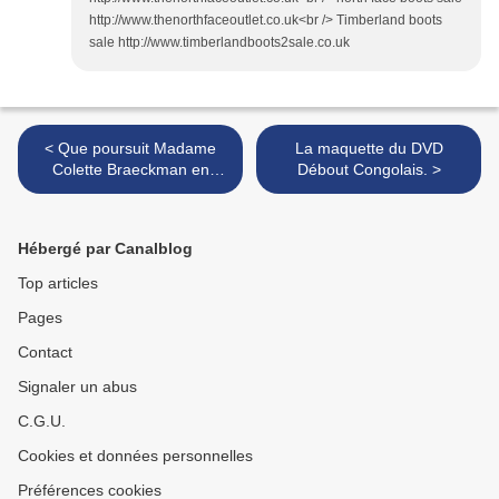
http://www.thenorthfaceoutlet.co.uk<br /> Timberland boots
sale http://www.timberlandboots2sale.co.uk
< Que poursuit Madame
La maquette du DVD
Colette Braeckman en
Débout Congolais. >
diffusant des contre-
vérités?
Hébergé par Canalblog
Top articles
Pages
Contact
Signaler un abus
C.G.U.
Cookies et données personnelles
Préférences cookies