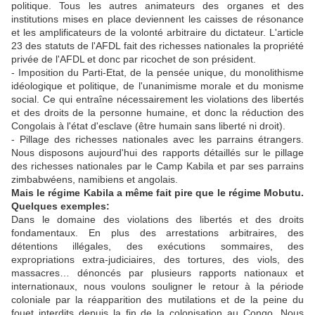
politique. Tous les autres animateurs des organes et des
institutions mises en place deviennent les caisses de résonance
et les amplificateurs de la volonté arbitraire du dictateur. L'article
23 des statuts de l'AFDL fait des richesses nationales la propriété
privée de l'AFDL et donc par ricochet de son président.
- Imposition du Parti-Etat, de la pensée unique, du monolithisme
idéologique et politique, de l'unanimisme morale et du monisme
social. Ce qui entraîne nécessairement les violations des libertés
et des droits de la personne humaine, et donc la réduction des
Congolais à l'état d'esclave (être humain sans liberté ni droit).
- Pillage des richesses nationales avec les parrains étrangers.
Nous disposons aujourd'hui des rapports détaillés sur le pillage
des richesses nationales par le Camp Kabila et par ses parrains
zimbabwéens, namibiens et angolais.
Mais le régime Kabila a même fait pire que le régime Mobutu.
Quelques exemples:
Dans le domaine des violations des libertés et des droits
fondamentaux. En plus des arrestations arbitraires, des
détentions illégales, des exécutions sommaires, des
expropriations extra-judiciaires, des tortures, des viols, des
massacres… dénoncés par plusieurs rapports nationaux et
internationaux, nous voulons souligner le retour à la période
coloniale par la réapparition des mutilations et de la peine du
fouet interdits depuis la fin de la colonisation au Congo. Nous