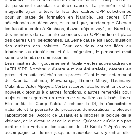
du personnel découlait de deux causes. La première est la
magouille ayant entouré la liste des cadres CPP sélectionnés
pour un stage de formation en Namibie. Les cadres CPP
sélectionnés ont découvert, en retard que, pendant que Ghenda
les faisait attendre à Kinshasa, il avait déjà envoyé, en Namibie,
des membres de sa famille extérieurs aux CPP en lieu et place
des cadres CPP sélectionnés. La 2ème cause est l'accumulation
des arriérés des salaires. Pour ces deux causes liées au
tribalisme, au clientélisme et à la mégestion, le personnel avait
sommé Ghenda de démissionner.
Les ministres du « gouvernement Kabila » et les autres cadres de
l'AFDL/CPP. Nombreux d'entre eux ont été arrêtés, détenus en
prison et ensuite relâchés sans procès. C'est le cas notamment
de Kaumba Lufunda, Mawapanga, Etienne Mbayi, Badimanyi
Mulamba, Victor Mpoyo…Certains, après relâchement, ont été de
nouveaux promus à d'autres fonctions, d'autres remerciés pour
toujours mais gardés en résidence surveillée ou laissés libres.
Elle entêta le Camp Kabila à refuser le DI, la réconciliation
nationale et la poursuite du processus démocratique; à bloquer
l'application de l'Accord de Lusaka et à imposer la logique de la
violence, de la dictature et de la guerre. Qu'est-ce qu'elle n'a pas
écrit sur les vertus et les qualités de LD Kabila ? Après avoir
accompagné ce dernier jusqu'au mausolée sans y entrer elle-