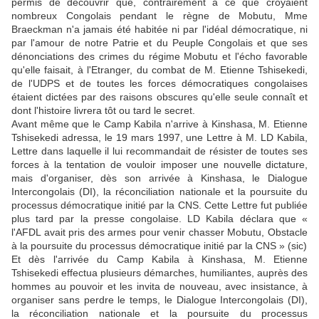
permis de découvrir que, contrairement à ce que croyaient
nombreux Congolais pendant le règne de Mobutu, Mme
Braeckman n'a jamais été habitée ni par l'idéal démocratique, ni
par l'amour de notre Patrie et du Peuple Congolais et que ses
dénonciations des crimes du régime Mobutu et l'écho favorable
qu'elle faisait, à l'Etranger, du combat de M. Etienne Tshisekedi,
de l'UDPS et de toutes les forces démocratiques congolaises
étaient dictées par des raisons obscures qu'elle seule connaît et
dont l'histoire livrera tôt ou tard le secret.
Avant même que le Camp Kabila n'arrive à Kinshasa, M. Etienne
Tshisekedi adressa, le 19 mars 1997, une Lettre à M. LD Kabila,
Lettre dans laquelle il lui recommandait de résister de toutes ses
forces à la tentation de vouloir imposer une nouvelle dictature,
mais d'organiser, dès son arrivée à Kinshasa, le Dialogue
Intercongolais (DI), la réconciliation nationale et la poursuite du
processus démocratique initié par la CNS. Cette Lettre fut publiée
plus tard par la presse congolaise. LD Kabila déclara que «
l'AFDL avait pris des armes pour venir chasser Mobutu, Obstacle
à la poursuite du processus démocratique initié par la CNS » (sic)
Et dès l'arrivée du Camp Kabila à Kinshasa, M. Etienne
Tshisekedi effectua plusieurs démarches, humiliantes, auprès des
hommes au pouvoir et les invita de nouveau, avec insistance, à
organiser sans perdre le temps, le Dialogue Intercongolais (DI),
la réconciliation nationale et la poursuite du processus