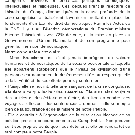
catégories, provinces et tendances politiques, idéologiques,
intellectuelles et religieuses. Ces délgués firent la relecture de
l'histoire du Congo, diagnostiquèrent la cause profonde de la
crise congolaise et balisèrent l'avenir en mettant en place les
fondements d'un Etat de droit démocratique. Parmi les Actes de
la CNS, il y a eu l'élection démocratique du Premier ministre
Etienne Tshisekedi, avec 72% de vote, et la mise en place du
Gouvernement d'Union Nationale et de son programme pour
gérer la Transition démocratique.
Notre conclusion est claire:
- Mme Braeckman ne s'est jamais imprégnée de valeurs
humaines et démocratiques de la société occidentale à laquelle
elle appartient! Rappelons que le niveau de civilisation d'une
personne est notamment intrinsèquement liée au respect qu'elle
a de la vérité et de ses efforts pour s'y conformer.
- Puisqu'elle se nourrit, telle une sangsue, de la crise congolaise,
elle tient à ce que ladite crise s'éternise. Elle aura ainsi toujours
des articles et des éditoriaux à écrire, des livres à vendre, des
voyages à effectuer, des conférences à donner… Elle se moque
bien de la souffrance et de la misère de notre Peuple.
- Elle a contribué à l'aggravation de la crise et au blocage de sa
solution par ses encouragements au Camp Kabila. Nos preuves
sont ses propres écrits que nous détenons, elle en rendra tôt ou
tard compte à notre Peuple.