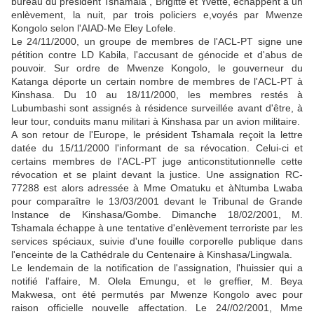
bureau du président Tshamala , Brigitte et Yvette, échappent à un
enlèvement, la nuit, par trois policiers e,voyés par Mwenze
Kongolo selon l'AIAD-Me Eley Lofele.
Le 24/11/2000, un groupe de membres de l'ACL-PT signe une
pétition contre LD Kabila, l'accusant de génocide et d'abus de
pouvoir. Sur ordre de Mwenze Kongolo, le gouverneur du
Katanga déporte un certain nombre de membres de l'ACL-PT à
Kinshasa. Du 10 au 18/11/2000, les membres restés à
Lubumbashi sont assignés à résidence surveillée avant d'être, à
leur tour, conduits manu militari à Kinshasa par un avion militaire.
A son retour de l'Europe, le président Tshamala reçoit la lettre
datée du 15/11/2000 l'informant de sa révocation. Celui-ci et
certains membres de l'ACL-PT juge anticonstitutionnelle cette
révocation et se plaint devant la justice. Une assignation RC-
77288 est alors adressée à Mme Omatuku et àNtumba Lwaba
pour comparaître le 13/03/2001 devant le Tribunal de Grande
Instance de Kinshasa/Gombe. Dimanche 18/02/2001, M.
Tshamala échappe à une tentative d'enlèvement terroriste par les
services spéciaux, suivie d'une fouille corporelle publique dans
l'enceinte de la Cathédrale du Centenaire à Kinshasa/Lingwala.
Le lendemain de la notification de l'assignation, l'huissier qui a
notifié l'affaire, M. Olela Emungu, et le greffier, M. Beya
Makwesa, ont été permutés par Mwenze Kongolo avec pour
raison officielle nouvelle affectation. Le 24//02/2001, Mme