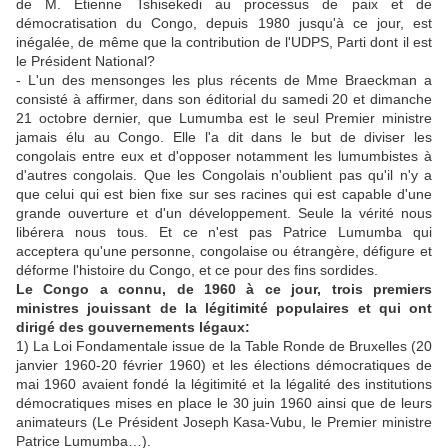
de M. Etienne Tshisekedi au processus de paix et de
démocratisation du Congo, depuis 1980 jusqu'à ce jour, est
inégalée, de même que la contribution de l'UDPS, Parti dont il est
le Président National?
- L'un des mensonges les plus récents de Mme Braeckman a
consisté à affirmer, dans son éditorial du samedi 20 et dimanche
21 octobre dernier, que Lumumba est le seul Premier ministre
jamais élu au Congo. Elle l'a dit dans le but de diviser les
congolais entre eux et d'opposer notamment les lumumbistes à
d'autres congolais. Que les Congolais n'oublient pas qu'il n'y a
que celui qui est bien fixe sur ses racines qui est capable d'une
grande ouverture et d'un développement. Seule la vérité nous
libérera nous tous. Et ce n'est pas Patrice Lumumba qui
acceptera qu'une personne, congolaise ou étrangère, défigure et
déforme l'histoire du Congo, et ce pour des fins sordides.
Le Congo a connu, de 1960 à ce jour, trois premiers
ministres jouissant de la légitimité populaires et qui ont
dirigé des gouvernements légaux:
1) La Loi Fondamentale issue de la Table Ronde de Bruxelles (20
janvier 1960-20 février 1960) et les élections démocratiques de
mai 1960 avaient fondé la légitimité et la légalité des institutions
démocratiques mises en place le 30 juin 1960 ainsi que de leurs
animateurs (Le Président Joseph Kasa-Vubu, le Premier ministre
Patrice Lumumba…).