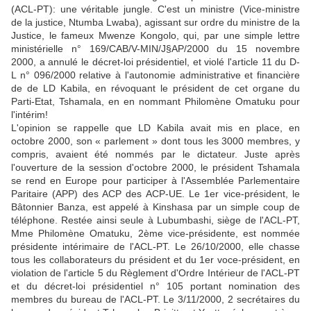
(ACL-PT): une véritable jungle. C'est un ministre (Vice-ministre
de la justice, Ntumba Lwaba), agissant sur ordre du ministre de la
Justice, le fameux Mwenze Kongolo, qui, par une simple lettre
ministérielle n° 169/CAB/V-MIN/J§AP/2000 du 15 novembre
2000, a annulé le décret-loi présidentiel, et violé l'article 11 du D-
L n° 096/2000 relative à l'autonomie administrative et financière
de de LD Kabila, en révoquant le président de cet organe du
Parti-Etat, Tshamala, en en nommant Philomène Omatuku pour
l'intérim!
L'opinion se rappelle que LD Kabila avait mis en place, en
octobre 2000, son « parlement » dont tous les 3000 membres, y
compris, avaient été nommés par le dictateur. Juste après
l'ouverture de la session d'octobre 2000, le président Tshamala
se rend en Europe pour participer à l'Assemblée Parlementaire
Paritaire (APP) des ACP des ACP-UE. Le 1er vice-président, le
Bâtonnier Banza, est appelé à Kinshasa par un simple coup de
téléphone. Restée ainsi seule à Lubumbashi, siège de l'ACL-PT,
Mme Philomène Omatuku, 2ème vice-présidente, est nommée
présidente intérimaire de l'ACL-PT. Le 26/10/2000, elle chasse
tous les collaborateurs du président et du 1er voce-président, en
violation de l'article 5 du Règlement d'Ordre Intérieur de l'ACL-PT
et du décret-loi présidentiel n° 105 portant nomination des
membres du bureau de l'ACL-PT. Le 3/11/2000, 2 secrétaires du