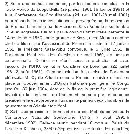
2) Suite aux souhaits exprimés, par les leaders congolais, à la
Table Ronde de Léopoldville (25 janvier 1961-16 février 1961) et
à la Conférence de Coquilhatville (24 avril 1961-28 mai 1961)
pour résoudre la crise institutionnelle provoquée par la révocation
du Premier Lumumba par le Président Kasa-Vubu le 5 septembre
1960 et aggravée à la fois par le coup d'Etat militaire perpétré le
14 septembre 1960 par le groupe de Binza, avec Mobutu comme
chef de file, et par l'assassinat du Premier ministre le 17 janvier
1961, le Président Kasa-Vubu convoqua, le 5 juillet 1961, le
Parlement légal issu des élections de mai 1960, en session
extraordinaire. Celui-ci se réunit sous la protection et avec
l'accord de l'ONU: ce fut le Conclave de Lovanium (22 juillet
1961-2 août 1961). Comme solution à la crise, le Parlement
plébiscita M. Cyrille Adoula comme Premier ministre et mis en
place un Gouvernement d'Union Nationale pour gérer le Congo
jusqu'au 30 juin 1964, date de la fin de la première législature.
Investi de la confiance du Parlement, nommé par ordonnance
présidentielle et approuvé à l'unanimité par les deux chambres, le
gouvernement Adoula était légal.
3) Suite aux pressions internes et externes, Mobutu convoqua la
Conférence Nationale Souveraine (CNS, 7 août 1991-6
décembre 1992). Celle-ce réunit, pendant 16 mois au Palais du
Peuple à Kinshasa, 2850 délégués issus de toutes les couches,