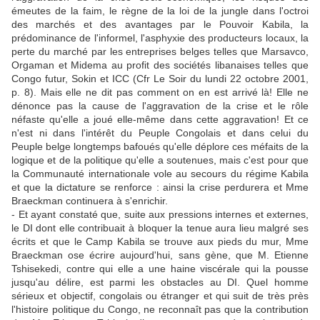
émeutes de la faim, le règne de la loi de la jungle dans l'octroi
des marchés et des avantages par le Pouvoir Kabila, la
prédominance de l'informel, l'asphyxie des producteurs locaux, la
perte du marché par les entreprises belges telles que Marsavco,
Orgaman et Midema au profit des sociétés libanaises telles que
Congo futur, Sokin et ICC (Cfr Le Soir du lundi 22 octobre 2001,
p. 8). Mais elle ne dit pas comment on en est arrivé là! Elle ne
dénonce pas la cause de l'aggravation de la crise et le rôle
néfaste qu'elle a joué elle-même dans cette aggravation! Et ce
n'est ni dans l'intérêt du Peuple Congolais et dans celui du
Peuple belge longtemps bafoués qu'elle déplore ces méfaits de la
logique et de la politique qu'elle a soutenues, mais c'est pour que
la Communauté internationale vole au secours du régime Kabila
et que la dictature se renforce : ainsi la crise perdurera et Mme
Braeckman continuera à s'enrichir.
- Et ayant constaté que, suite aux pressions internes et externes,
le DI dont elle contribuait à bloquer la tenue aura lieu malgré ses
écrits et que le Camp Kabila se trouve aux pieds du mur, Mme
Braeckman ose écrire aujourd'hui, sans gène, que M. Etienne
Tshisekedi, contre qui elle a une haine viscérale qui la pousse
jusqu'au délire, est parmi les obstacles au DI. Quel homme
sérieux et objectif, congolais ou étranger et qui suit de très près
l'histoire politique du Congo, ne reconnaît pas que la contribution