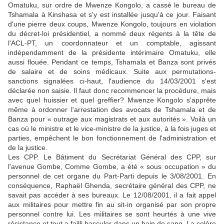
Omatuku, sur ordre de Mwenze Kongolo, a cassé le bureau de
Tshamala à Kinshasa et s'y est installée jusqu'à ce jour. Faisant
d'une pierre deux coups, Mwenze Kongolo, toujours en violation
du décret-loi présidentiel, a nommé deux régents à la tête de
l'ACL-PT, un coordonnateur et un comptable, agissant
indépendamment de la présidente intérimaire Omatuku, elle
aussi flouée. Pendant ce temps, Tshamala et Banza sont privés
de salaire et de soins médicaux. Suite aux permutations-
sanctions signalées ci-haut, l'audience du 14/03/2001 s'est
déclarée non saisie. Il faut donc recommencer la procédure, mais
avec quel huissier et quel greffier? Mwenze Kongolo s'apprête
même à ordonner l'arrestation des avocats de Tshamala et de
Banza pour « outrage aux magistrats et aux autorités ». Voilà un
cas où le ministre et le vice-ministre de la justice, à la fois juges et
parties, empêchent le bon fonctionnement de l'administration et
de la justice.
Les CPP. Le Bâtiment du Secrétariat Général des CPP, sur
l'avenue Gombe, Comme Gombe, a été « sous occupation » du
personnel de cet organe du Part-Parti depuis le 3/08/2001. En
conséquence, Raphaël Ghenda, secrétaire général des CPP, ne
savait pas accéder à ses bureaux. Le 12/08/2001, il a fait appel
aux militaires pour mettre fin au sit-in organisé par son propre
personnel contre lui. Les militaires se sont heurtés à une vive
résistance et tout a failli basculer dans un bain de sang. La colère