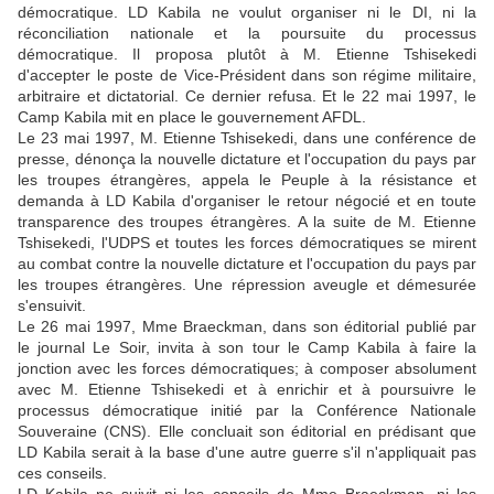
démocratique. LD Kabila ne voulut organiser ni le DI, ni la
réconciliation nationale et la poursuite du processus
démocratique. Il proposa plutôt à M. Etienne Tshisekedi
d'accepter le poste de Vice-Président dans son régime militaire,
arbitraire et dictatorial. Ce dernier refusa. Et le 22 mai 1997, le
Camp Kabila mit en place le gouvernement AFDL.
Le 23 mai 1997, M. Etienne Tshisekedi, dans une conférence de
presse, dénonça la nouvelle dictature et l'occupation du pays par
les troupes étrangères, appela le Peuple à la résistance et
demanda à LD Kabila d'organiser le retour négocié et en toute
transparence des troupes étrangères. A la suite de M. Etienne
Tshisekedi, l'UDPS et toutes les forces démocratiques se mirent
au combat contre la nouvelle dictature et l'occupation du pays par
les troupes étrangères. Une répression aveugle et démesurée
s'ensuivit.
Le 26 mai 1997, Mme Braeckman, dans son éditorial publié par
le journal Le Soir, invita à son tour le Camp Kabila à faire la
jonction avec les forces démocratiques; à composer absolument
avec M. Etienne Tshisekedi et à enrichir et à poursuivre le
processus démocratique initié par la Conférence Nationale
Souveraine (CNS). Elle concluait son éditorial en prédisant que
LD Kabila serait à la base d'une autre guerre s'il n'appliquait pas
ces conseils.
LD Kabila ne suivit ni les conseils de Mme Braeckman, ni les