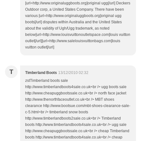
[url=http://www.originaluggboots.org]original ugg[/url] Deckers
Outdoor corp, a United States Company. There have been
various [url=http://www.originaluggboots.org]original ugg
boots[/url] disputes within Australia and the United States
about the validity of Ugh/Ugg trademark, as noted
below[url=http://www.louisvuittonoutletspace.com]louis vuitton
outlet[/url][url=http://www.salelouisvuittonbags.com]louis
vuitton outlet[/url]
T
Timberland Boots
13/12/2010 02:32
zstTimberland boots sale
http://www.timberlandboots4sale.co.uk<br /> ugg boots sale
http://www.cheapuggbootssale.co.uk<br /> north face jacket
http://www.thenorthfaceoutlet.co.uk<br /> MBT shoes
clearance http://www.bootsue.com/mbt-shoes-clearance-sale-
c-5.html<br /> timberland snow boots
http://www.timberlandboots2sale.co.uk<br /> Timberland
boots http://www.timberlandboots4sale.co.uk<br /> ugg sale
http://www.cheapuggbootssale.co.uk<br /> cheap Timberland
boots http://www.timberlandboots4sale.co.uk<br /> cheap