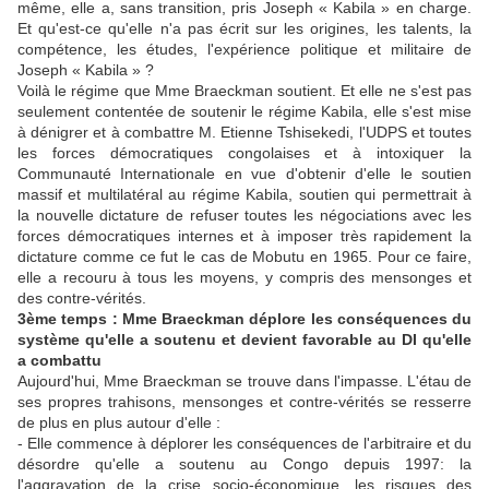
même, elle a, sans transition, pris Joseph « Kabila » en charge.
Et qu'est-ce qu'elle n'a pas écrit sur les origines, les talents, la
compétence, les études, l'expérience politique et militaire de
Joseph « Kabila » ?
Voilà le régime que Mme Braeckman soutient. Et elle ne s'est pas
seulement contentée de soutenir le régime Kabila, elle s'est mise
à dénigrer et à combattre M. Etienne Tshisekedi, l'UDPS et toutes
les forces démocratiques congolaises et à intoxiquer la
Communauté Internationale en vue d'obtenir d'elle le soutien
massif et multilatéral au régime Kabila, soutien qui permettrait à
la nouvelle dictature de refuser toutes les négociations avec les
forces démocratiques internes et à imposer très rapidement la
dictature comme ce fut le cas de Mobutu en 1965. Pour ce faire,
elle a recouru à tous les moyens, y compris des mensonges et
des contre-vérités.
3ème temps : Mme Braeckman déplore les conséquences du
système qu'elle a soutenu et devient favorable au DI qu'elle
a combattu
Aujourd'hui, Mme Braeckman se trouve dans l'impasse. L'étau de
ses propres trahisons, mensonges et contre-vérités se resserre
de plus en plus autour d'elle :
- Elle commence à déplorer les conséquences de l'arbitraire et du
désordre qu'elle a soutenu au Congo depuis 1997: la
l'aggravation de la crise socio-économique, les risques des