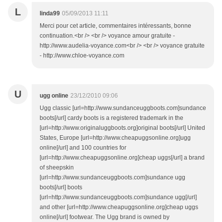
L
linda99
05/09/2013 11:11
Merci pour cet article, commentaires intéressants, bonne
continuation.<br /> <br /> voyance amour gratuite -
http://www.audelia-voyance.com<br /> <br /> voyance gratuite
- http://www.chloe-voyance.com
U
ugg online
23/12/2010 09:06
Ugg classic [url=http://www.sundanceuggboots.com]sundance
boots[/url] cardy boots is a registered trademark in the
[url=http://www.originaluggboots.org]original boots[/url] United
States, Europe [url=http://www.cheapuggsonline.org]ugg
online[/url] and 100 countries for
[url=http://www.cheapuggsonline.org]cheap uggs[/url] a brand
of sheepskin
[url=http://www.sundanceuggboots.com]sundance ugg
boots[/url] boots
[url=http://www.sundanceuggboots.com]sundance ugg[/url]
and other [url=http://www.cheapuggsonline.org]cheap uggs
online[/url] footwear. The Ugg brand is owned by