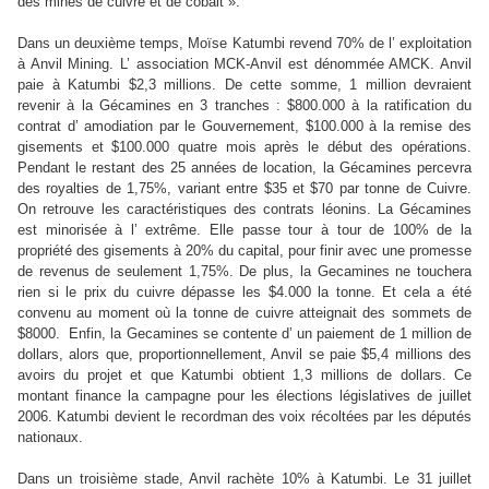
des mines de cuivre et de cobalt ».
Dans un deuxième temps, Moïse Katumbi revend 70% de l’ exploitation
à Anvil Mining. L’ association MCK-Anvil est dénommée AMCK. Anvil
paie à Katumbi $2,3 millions. De cette somme, 1 million devraient
revenir à la Gécamines en 3 tranches : $800.000 à la ratification du
contrat d’ amodiation par le Gouvernement, $100.000 à la remise des
gisements et $100.000 quatre mois après le début des opérations.
Pendant le restant des 25 années de location, la Gécamines percevra
des royalties de 1,75%, variant entre
$35 et $70 par tonne de Cuivre.
On retrouve les caractéristiques des contrats léonins. La Gécamines
est minorisée à l’ extrême. Elle passe tour à tour de 100% de la
propriété des gisements à 20% du capital, pour finir avec une promesse
de revenus de seulement 1,75%. De plus, la Gecamines ne touchera
rien si le prix du cuivre dépasse les $4.000 la tonne. Et cela a été
convenu au moment où la tonne de cuivre atteignait des sommets de
$8000.
Enfin, la Gecamines se contente d’ un paiement de 1 million de
dollars, alors que, proportionnellement, Anvil se paie $5,4 millions des
avoirs du projet et que Katumbi obtient 1,3 millions de dollars. Ce
montant finance la campagne pour les élections législatives de juillet
2006. Katumbi devient le recordman des voix récoltées par les députés
nationaux.
Dans un troisième stade, Anvil rachète 10% à Katumbi. Le 31 juillet