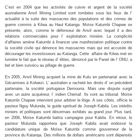
C’est en 2004 que les activités de cuivre et argent de la société
australienne Anvil Mining Limited sont tombées sous les feux de l’
actualité à la suite des massacres des populations et des crimes de
guerre commis à Kilwa au Haut Katanga. Moïse Katumbi Chapwe se
présente, alors, comme le défenseur de Anvil avec lequel il a des
relations commerciales pour l’ exploitation minière. La complicité
d’affaires amène Katumbi à financer une manifestation politique contre
la société civile qui dénonce les massacres mais qui est accusée de
décourager les investisseurs au Katanga. Cette
affaire de Kilwa met en
lumière le fait que le
réseau d’ élites, dénoncé par le Panel de l’ ONU, a
bel et bien survécu au pillage de guerre.
En 2005, Anvil Mining acquiert la mine de Kulu en partenariat avec la
Gécamines à Kolwezi. L’ australien a racheté les droits d’ un précédent
partenaire, la société portugaise Demourra. Mais une dispute surgit
avec un autre acquéreur, l’ indien Chemaf. Ils vont au tribunal. Moïse
Katumbi Chapwe intervient pour arbitrer le litige. A ses côtés, officie le
pasteur Ngoy Mulunda, le guide spirituel de Joseph Kabila. Les intérêts
miniers et politiques sont désormais exhibés au grand jour. Plus tard,
en 2006, Moïse Katumbi battra campagne pour Kabila. En retour, le
pasteur Mulunda rapportera que Joseph Kabila avait endossé la
candidature unique de Moïse Katumbi comme gouverneur de la
province du Katanga. Des millions de dollars américains sont dépensés