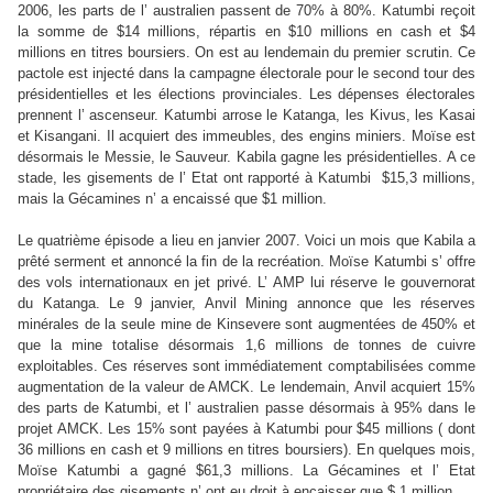
2006, les parts de l’ australien passent de 70% à 80%. Katumbi reçoit
la somme de $14 millions, répartis en $10 millions en cash et $4
millions en titres boursiers. On est au lendemain du premier scrutin. Ce
pactole est injecté dans la campagne électorale pour le second tour des
présidentielles et les élections provinciales. Les dépenses électorales
prennent l’ ascenseur. Katumbi arrose le Katanga, les Kivus, les Kasai
et Kisangani. Il acquiert des immeubles, des engins miniers. Moïse est
désormais le Messie, le Sauveur. Kabila gagne les présidentielles. A ce
stade, les gisements de l’ Etat ont rapporté à Katumbi $15,3 millions,
mais la Gécamines n’ a encaissé que $1 million.
Le quatrième épisode a lieu en janvier 2007. Voici un mois que Kabila a
prêté serment et annoncé la fin de la recréation. Moïse Katumbi s’ offre
des vols internationaux en jet privé. L’ AMP lui réserve le gouvernorat
du Katanga. Le 9 janvier, Anvil Mining annonce que les réserves
minérales de la
seule
mine de Kinsevere sont augmentées de 450% et
que la mine totalise désormais 1,6 millions de tonnes de cuivre
exploitables. Ces réserves sont immédiatement comptabilisées comme
augmentation de la valeur de AMCK. Le lendemain, Anvil acquiert 15%
des parts de Katumbi, et l’ australien passe désormais à 95% dans le
projet AMCK. Les 15% sont payées à Katumbi pour $45 millions ( dont
36 millions en cash et 9 millions en titres boursiers). En quelques mois,
Moïse Katumbi a gagné $61,3 millions. La Gécamines et l’ Etat
propriétaire des gisements n’ ont eu droit à encaisser que $ 1 million.