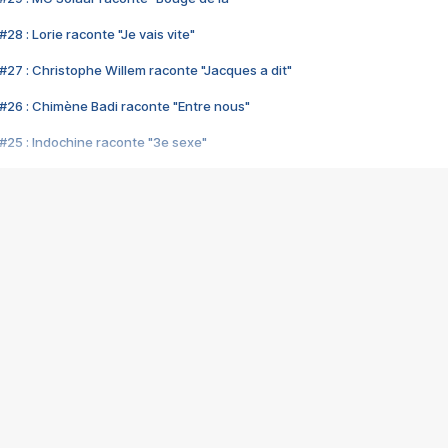
28 : Lorie raconte "Je vais vite"
#27 : Christophe Willem raconte "Jacques a dit"
#26 : Chimène Badi raconte "Entre nous"
#25 : Indochine raconte "3e sexe"
#24 : Zaho raconte "C'est chelou"
#23 : Patrick Bruel raconte "Au café des délices"
#22 : Kyo raconte "Le chemin"
#21 : Nolwenn Leroy raconte "Cassé"
#20 : Patrick Hernandez raconte "Born to be alive"
#19 : Lorie raconte "Près de moi"
#18 : Michael Jones raconte "A nos actes manqués" (avec Jean-Jacque
#17 : Khaled raconte "Aïcha"