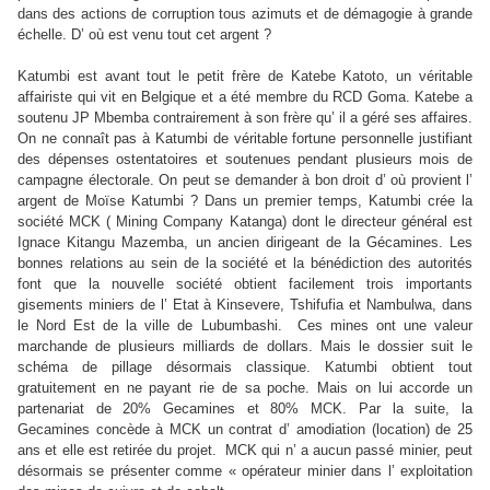
dans des actions de corruption tous azimuts et de démagogie à grande
échelle. D’ où est venu tout cet argent ?
Katumbi est avant tout le petit frère de Katebe Katoto, un véritable
affairiste qui vit en Belgique et a été membre du RCD Goma. Katebe a
soutenu JP Mbemba contrairement à son frère qu’ il a géré ses affaires.
On ne connaît pas à Katumbi de véritable fortune personnelle justifiant
des dépenses ostentatoires et soutenues pendant plusieurs mois de
campagne électorale. On peut se demander à bon
droit d’ où provient l’
argent de Moïse Katumbi ? Dans un premier temps, Katumbi crée la
société MCK ( Mining Company Katanga) dont le directeur général est
Ignace Kitangu Mazemba, un ancien dirigeant de la Gécamines. Les
bonnes relations au sein de la société et la bénédiction des autorités
font que la nouvelle société obtient facilement trois importants
gisements miniers de l’ Etat à Kinsevere, Tshifufia et Nambulwa, dans
le Nord Est de la ville de Lubumbashi.
Ces mines ont une valeur
marchande de plusieurs milliards de dollars. Mais le dossier suit le
schéma de pillage désormais classique. Katumbi obtient tout
gratuitement en ne payant rie de sa poche. Mais on lui accorde un
partenariat de 20% Gecamines et 80% MCK. Par la suite, la
Gecamines concède à MCK un contrat d’ amodiation (location) de 25
ans et elle est retirée du projet.
MCK qui n’ a aucun passé minier, peut
désormais se présenter comme « opérateur minier dans l’ exploitation