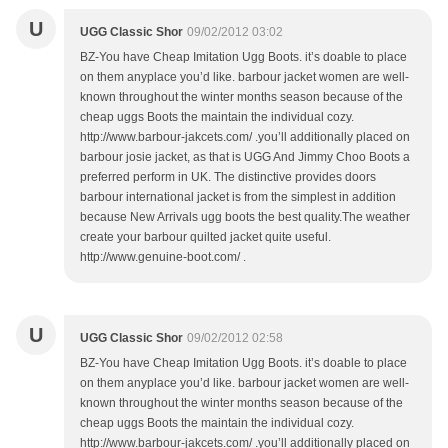
U
UGG Classic Shor
09/02/2012 03:02
BZ-You have Cheap Imitation Ugg Boots. it’s doable to place
on them anyplace you’d like. barbour jacket women are well-
known throughout the winter months season because of the
cheap uggs Boots the maintain the individual cozy.
http://www.barbour-jakcets.com/ .you’ll additionally placed on
barbour josie jacket, as that is UGG And Jimmy Choo Boots a
preferred perform in UK. The distinctive provides doors
barbour international jacket is from the simplest in addition
because New Arrivals ugg boots the best quality.The weather
create your barbour quilted jacket quite useful.
http://www.genuine-boot.com/ .
U
UGG Classic Shor
09/02/2012 02:58
BZ-You have Cheap Imitation Ugg Boots. it’s doable to place
on them anyplace you’d like. barbour jacket women are well-
known throughout the winter months season because of the
cheap uggs Boots the maintain the individual cozy.
http://www.barbour-jakcets.com/ .you’ll additionally placed on