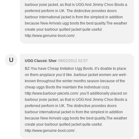
barbour josie jacket, as that is UGG And Jimmy Choo Boots a
preferred perform in UK. The distinctive provides doors
barbour international jacket is from the simplest in addition
because New Arrivals ugg boots the best quality.The weather
create your barbour quilted jacket quite useful.
http://www.genuine-boot.com/ .
U
UGG Classic Shor
09/02/2012 02:57
BZ-You have Cheap Imitation Ugg Boots. it’s doable to place
on them anyplace you’d like. barbour jacket women are well-
known throughout the winter months season because of the
cheap uggs Boots the maintain the individual cozy.
http://www.barbour-jakcets.com/ .you’ll additionally placed on
barbour josie jacket, as that is UGG And Jimmy Choo Boots a
preferred perform in UK. The distinctive provides doors
barbour international jacket is from the simplest in addition
because New Arrivals ugg boots the best quality.The weather
create your barbour quilted jacket quite useful.
http://www.genuine-boot.com/ .