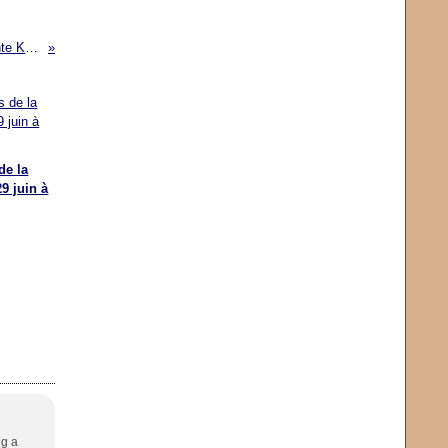
Marche de la communauté congolaise de Manchester conte Kanambé
de la
9 juin à
ng a