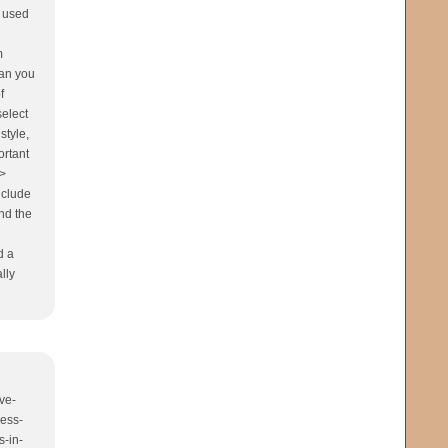
t used
m
han you
f
select
style,
ortant
/>
nclude
nd the
d a
lly
ve-
ress-
s-in-