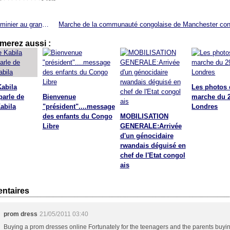
Pillage minier au grand jour
merez aussi :
Kabila
Les photos 
parle de
Bienvenue
marche du 2
abila
"président"....message
Londres
des enfants du Congo
MOBILISATION
Libre
GENERALE:Arrivée
d'un génocidaire
rwandais déguisé en
chef de l'Etat congol
ais
ntaires
prom dress
21/05/2011 03:40
Buying a prom dresses online Fortunately for the teenagers and the parents buyi