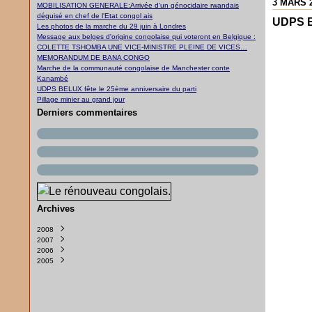
3 MARS 
MOBILISATION GENERALE:Arrivée d'un génocidaire rwandais
déguisé en chef de l'Etat congol ais
UDPS BE
Les photos de la marche du 29 juin à Londres
Message aux belges d'origine congolaise qui voteront en Belgique :
COLETTE TSHOMBA UNE VICE-MINISTRE PLEINE DE VICES…
MEMORANDUM DE BANA CONGO
Marche de la communauté congolaise de Manchester conte
Kanambé
UDPS BELUX fête le 25ème anniversaire du parti
Pillage minier au grand jour
Derniers commentaires
Archives
2008
2007
Janvier
(1)
2006
Septembre
(2)
2005
Juillet
Décembre
(1)
(1)
Mai
Novembre
Décembre
(2)
(2)
(1)
Avril
Octobre
Novembre
(1)
(1)
(1)
Mars
Septembre
Octobre
(2)
(2)
(1)
Janvier
Juillet
Août
(2)
(1)
(2)