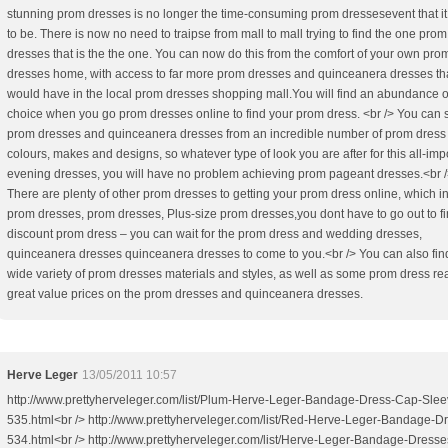
stunning prom dresses is no longer the time-consuming prom dressesevent that i
to be. There is now no need to traipse from mall to mall trying to find the one prom
dresses that is the the one. You can now do this from the comfort of your own pro
dresses home, with access to far more prom dresses and quinceanera dresses t
would have in the local prom dresses shopping mall.You will find an abundance o
choice when you go prom dresses online to find your prom dress. <br /> You can 
prom dresses and quinceanera dresses from an incredible number of prom dress 
colours, makes and designs, so whatever type of look you are after for this all-imp
evening dresses, you will have no problem achieving prom pageant dresses.<br 
There are plenty of other prom dresses to getting your prom dress online, which i
prom dresses, prom dresses, Plus-size prom dresses,you dont have to go out to fi
discount prom dress – you can wait for the prom dress and wedding dresses,
quinceanera dresses quinceanera dresses to come to you.<br /> You can also fin
wide variety of prom dresses materials and styles, as well as some prom dress rea
great value prices on the prom dresses and quinceanera dresses.
Herve Leger
13/05/2011 10:57
http://www.prettyherveleger.com/list/Plum-Herve-Leger-Bandage-Dress-Cap-Slee
535.html<br /> http://www.prettyherveleger.com/list/Red-Herve-Leger-Bandage-D
534.html<br /> http://www.prettyherveleger.com/list/Herve-Leger-Bandage-Dresse