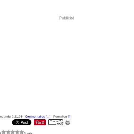
Publicité
tngandu à 21:03 -
Commentaires [
…
]
- Permalien [
#
]
?
0 vote